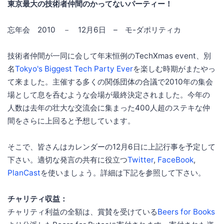
東京最大の技術者仲間のかってないパーティー！
忘年会 2010 － 12月6日 – モ-ダポリティカ
技術者仲間が一同に会して年末恒例のTechXmas event、別
名
Tokyo's Biggest Tech Party Ever
を楽しむ時期がまたやっ
て来ました。主催する多くの関係団体の合議で2010年の集会
場として息を呑むような会場が最終決定されました。今年の
人数は去年の壮大な交流会に集まった400人超のステキな仲
間をさらに上回ると予想しています。
そこで、皆さんはカレンダーの12月6日に上記行事を予定して
下さい。適切な発言の共有に役立つ
Twitter
,
FaceBook
,
PlanCast
を使いましょう。詳細は下記を参照して下さい。
チャリティ収益：
チャリティ利益の全額は、賞賛を受けている
Beers for Books