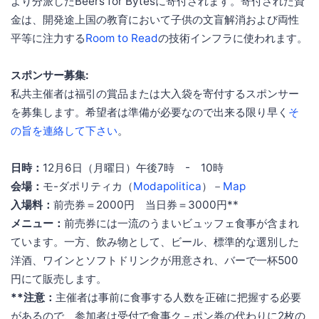
より分派したBeers for Bytesに寄付されます。寄付された資
金は、開発途上国の教育において子供の文盲解消および両性
平等に注力する
Room to Read
の技術インフラに使われます。
スポンサー募集:
私共主催者は福引の賞品または大入袋を寄付するスポンサー
を募集します。希望者は準備が必要なので出来る限り早く
そ
の旨を連絡して下さい
。
日時：
12月6日（月曜日）午後7時 - 10時
会場：
モ-ダポリティカ（
Modapolitica
）－
Map
入場料：
前売券＝2000円 当日券＝3000円**
メニュー：
前売券には一流のうまいビュッフェ食事が含まれ
ています。一方、飲み物として、ビール、標準的な選別した
洋酒、ワインとソフトドリンクが用意され、バーで一杯500
円にて販売します。
**注意：
主催者は事前に食事する人数を正確に把握する必要
があるので、参加者は受付で食事ク－ポン券の代わりに2枚の